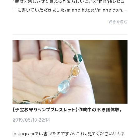
“幸せを感じさせて貰える可愛らしいピアス”minneレビュ
ーに書いていただきました。minne https://minne.com/
@koumechan8嬉しい｡･(つд`｡)･｡プチプラ、500円の透
続きを読む
明ピアスです。こちらのピアスは、私が産後の引きこ...
【子宝お守りヘンプブレスレット】作成中の不思議体験。
2019/05/13 22:14
Instagramでは書いたのですが、これ、見てください！！！キ