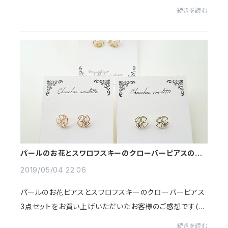
クをご購入くださったK様からのメッセージです*｡･+(人*
続きを読む
´∀`)+･｡*こんばんは☆本日、商品受け取りまし...
パールのお花とスワロフスキーのクローバーピアスのご
感想🍀
2019/05/04 22:06
パールのお花ピアスとスワロフスキーのクローバーピアス
3点セットをお買い上げいただいたお客様のご感想です(*^
^*)今日早速着けました^_^華奢かなと思いましたが、着け
続きを読む