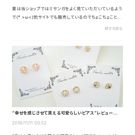
夏は当ショップではミサンガをよく見ていただいているよう
で(* >ω<)他サイトでも販売しているのでちょこちょことご
購入いただいています。今日はそんなミサンガのお話。わが
続きを読む
家の2人目くんが子ども用ミサン...
“幸せを感じさせて貰える可愛らしいピアス”レビューをい
ただきました｡･(つд`｡)･｡
2019/11/11 00:52