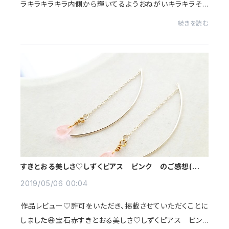
ラキラキラキラ内側から輝いてるようおねがいキラキラそ
れが、撮影スペースに置いた瞬間↓あれ？同じもの？ってく
続きを読む
らいに色が変化しました。作ってる最中...
すきとおる美しさ♡しずくピアス ピンク のご感想(｡
uωu)♪
2019/05/06 00:04
作品レビュー♡許可をいただき、掲載させていただくことに
しました😆宝石赤すきとおる美しさ♡しずくピアス ピン